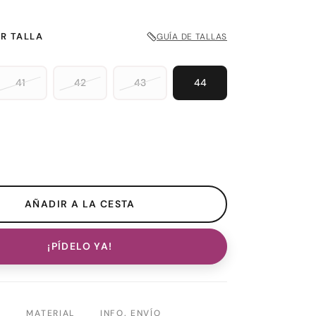
R TALLA
GUÍA DE TALLAS
41
42
43
44
¡PÍDELO YA!
N
MATERIAL
INFO. ENVÍO