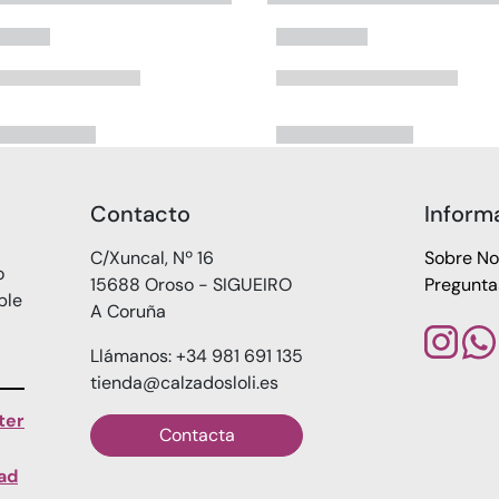
Contacto
Inform
C/Xuncal, Nº 16
Sobre No
o
15688 Oroso - SIGUEIRO
Pregunta
ble
A Coruña
Llámanos: +34 981 691 135
tienda@calzadosloli.es
ter
Contacta
dad