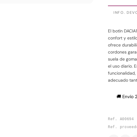
INFO. DEV
El botín DACI
confort y esti
ofrece durabil
cordones garan
suela de goma
el uso diario.
funcionalidad,
adecuado tant
🚚 Envío 
Ref. A00694
Ref. proveed