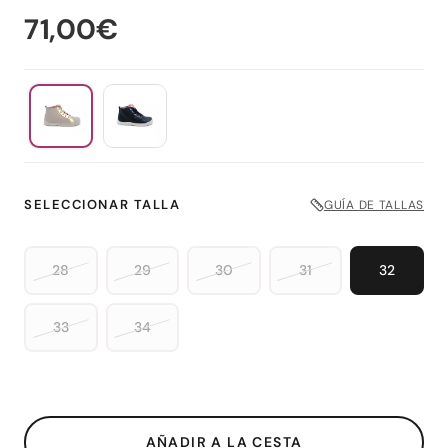
71,00€
SELECCIONAR TALLA
GUÍA DE TALLAS
28
29
30
31
32
33
34