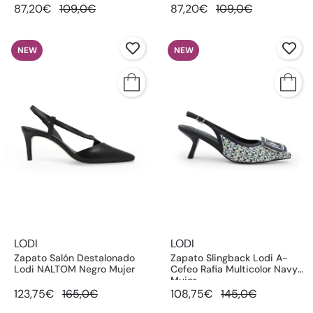
87,20€
109,0€
87,20€
109,0€
NEW
NEW
LODI
LODI
Zapato Salón Destalonado
Zapato Slingback Lodi A-
Lodi NALTOM Negro Mujer
Cefeo Rafia Multicolor Navy
Mujer
123,75€
165,0€
108,75€
145,0€