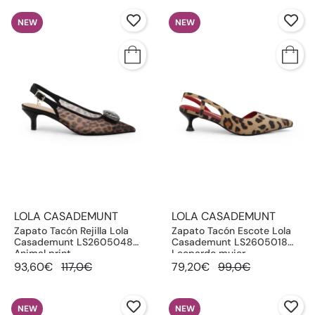
NEW
NEW
LOLA CASADEMUNT
LOLA CASADEMUNT
Zapato Tacón Rejilla Lola
Zapato Tacón Escote Lola
Casademunt LS2605048
Casademunt LS2605018
Animal print
Leopardo mujer
93,60€
117,0€
79,20€
99,0€
NEW
NEW