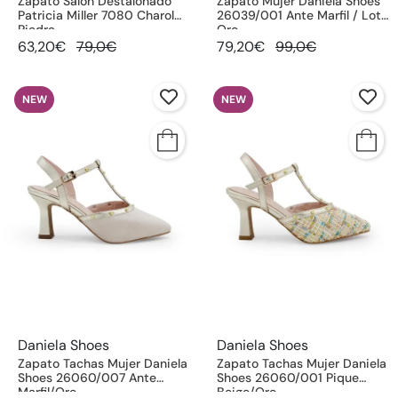
Zapato Salón Destalonado
Zapato Mujer Daniela Shoes
Patricia Miller 7080 Charol
26039/001 Ante Marfil / Lotus
Piedra
Oro
63,20€
79,0€
79,20€
99,0€
NEW
NEW
Daniela Shoes
Daniela Shoes
Zapato Tachas Mujer Daniela
Zapato Tachas Mujer Daniela
Shoes 26060/007 Ante
Shoes 26060/001 Pique
Marfil/Oro
Beige/Oro