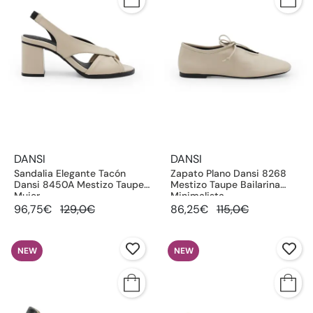
DANSI
DANSI
Sandalia Elegante Tacón
Zapato Plano Dansi 8268
Dansi 8450A Mestizo Taupe
Mestizo Taupe Bailarina
Mujer
Minimalista
96,75€
129,0€
86,25€
115,0€
NEW
NEW