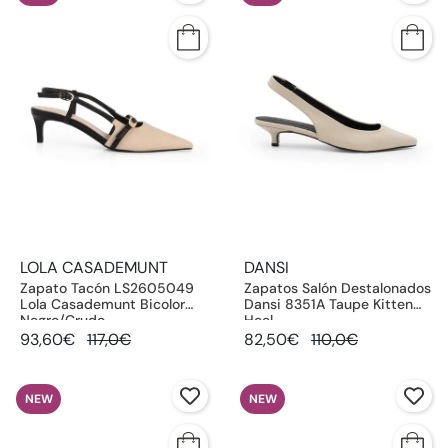
LOLA CASADEMUNT
DANSI
Zapato Tacón LS2605049
Zapatos Salón Destalonados
Lola Casademunt Bicolor
Dansi 8351A Taupe Kitten
Negro/Crudo
Heel
93,60€
117,0€
82,50€
110,0€
NEW
NEW