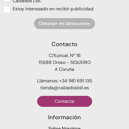
Calzados Loli.
Estoy interesado en recibir publicidad.
Obtener mi descuento
Contacto
C/Xuncal, Nº 16
15688 Oroso - SIGUEIRO
A Coruña
Llámanos: +34 981 691 135
tienda@calzadosloli.es
Contacta
Información
Sobre Nosotros