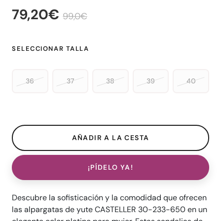
79,20€
99,0€
SELECCIONAR TALLA
36
37
38
39
40
¡PÍDELO YA!
Descubre la sofisticación y la comodidad que ofrecen
las alpargatas de yute CASTELLER 30-233-650 en un